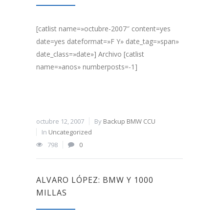
[catlist name=»octubre-2007″ content=yes
date=yes dateformat=»F Y» date_tag=»span»
date_class=»date»] Archivo [catlist
name=»anos» numberposts=-1]
octubre 12, 2007
By
Backup BMW CCU
In
Uncategorized
798
0
ALVARO LÓPEZ: BMW Y 1000
MILLAS