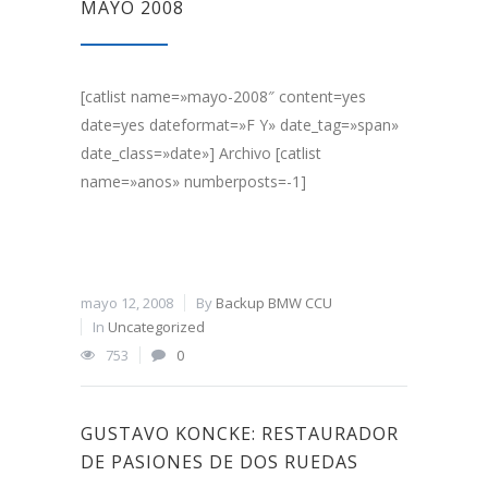
MAYO 2008
[catlist name=»mayo-2008″ content=yes
date=yes dateformat=»F Y» date_tag=»span»
date_class=»date»] Archivo [catlist
name=»anos» numberposts=-1]
mayo 12, 2008
By
Backup BMW CCU
In
Uncategorized
753
0
GUSTAVO KONCKE: RESTAURADOR
DE PASIONES DE DOS RUEDAS