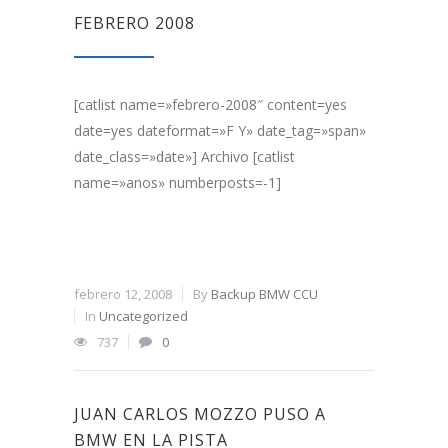
FEBRERO 2008
[catlist name=»febrero-2008″ content=yes
date=yes dateformat=»F Y» date_tag=»span»
date_class=»date»] Archivo [catlist
name=»anos» numberposts=-1]
febrero 12, 2008
By
Backup BMW CCU
In
Uncategorized
737
0
JUAN CARLOS MOZZO PUSO A
BMW EN LA PISTA