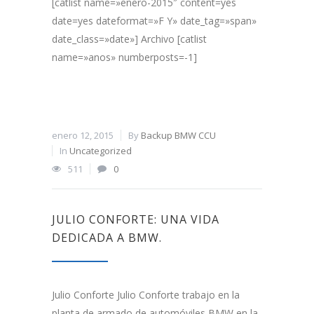
[catlist name=»enero-2015″ content=yes
date=yes dateformat=»F Y» date_tag=»span»
date_class=»date»] Archivo [catlist
name=»anos» numberposts=-1]
enero 12, 2015
By
Backup BMW CCU
In
Uncategorized
511
0
JULIO CONFORTE: UNA VIDA
DEDICADA A BMW.
Julio Conforte Julio Conforte trabajo en la
planta de armado de automóviles BMW en la