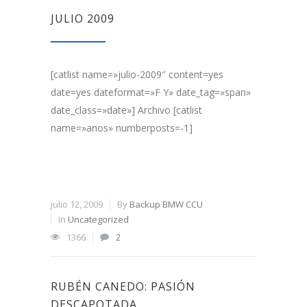
JULIO 2009
[catlist name=»julio-2009″ content=yes
date=yes dateformat=»F Y» date_tag=»span»
date_class=»date»] Archivo [catlist
name=»anos» numberposts=-1]
julio 12, 2009
By
Backup BMW CCU
In
Uncategorized
1366
2
RUBÉN CANEDO: PASIÓN
DESCAPOTADA