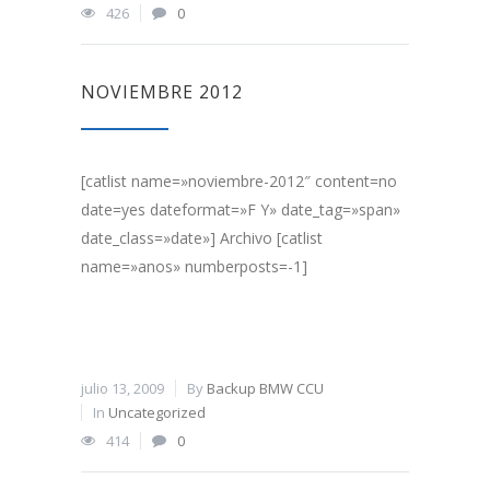
426
0
NOVIEMBRE 2012
[catlist name=»noviembre-2012″ content=no
date=yes dateformat=»F Y» date_tag=»span»
date_class=»date»] Archivo [catlist
name=»anos» numberposts=-1]
julio 13, 2009
By
Backup BMW CCU
In
Uncategorized
414
0