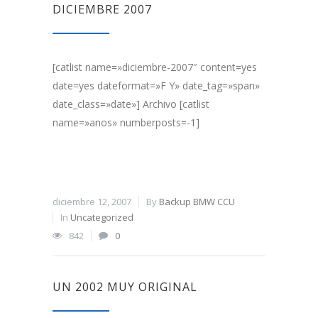
DICIEMBRE 2007
[catlist name=»diciembre-2007″ content=yes
date=yes dateformat=»F Y» date_tag=»span»
date_class=»date»] Archivo [catlist
name=»anos» numberposts=-1]
diciembre 12, 2007
By
Backup BMW CCU
In
Uncategorized
842
0
UN 2002 MUY ORIGINAL