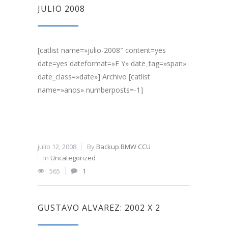
JULIO 2008
[catlist name=»julio-2008″ content=yes
date=yes dateformat=»F Y» date_tag=»span»
date_class=»date»] Archivo [catlist
name=»anos» numberposts=-1]
julio 12, 2008
By
Backup BMW CCU
In
Uncategorized
565
1
GUSTAVO ALVAREZ: 2002 X 2