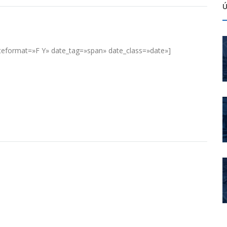
Ú
teformat=»F Y» date_tag=»span» date_class=»date»]