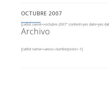
OCTUBRE 2007
[catlist name=»octubre-2007″ content=yes date=yes da
Archivo
[catlist name=»anos» numberposts=-1]