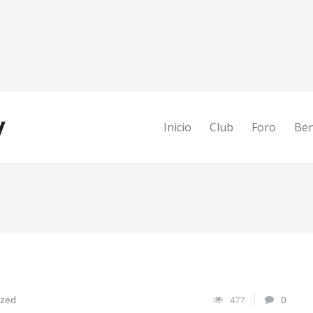
Inicio
Club
Foro
Ben
ized
477
0