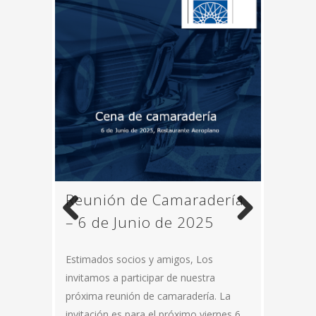
Paseo de las Sierras – 27
Reunión de Camaradería
15to Evento de Colonia –
Reunión de Camaradería
Evento de Fin de Año
de Julio de 2025
– 6 de Junio de 2025
26 de Abril de 2025
– 28 de Marzo de 2025
2024 – 30 de Noviembre
Previous
Next
Estimados socios y amigos, Los
invitamos a participar de nuestra
próxima reunión de camaradería. La
invitación es para el próximo viernes 6