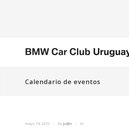
Calendario de eventos
mayo 14, 2015
By
Ju@n
In