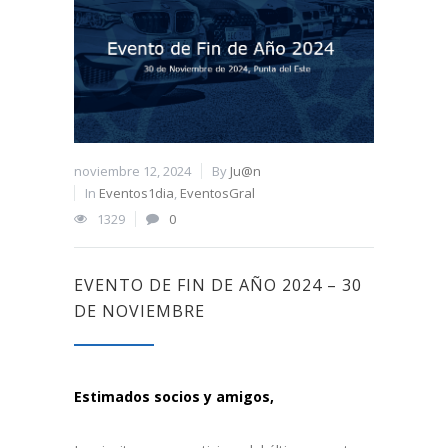
noviembre 12, 2024
By
Ju@n
In
Eventos1dia
,
EventosGral
1329
0
EVENTO DE FIN DE AÑO 2024 – 30
DE NOVIEMBRE
Estimados socios y amigos,