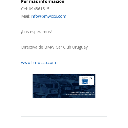
Por más información
Cel: 094561515
Mail:
info@bmwccu.com
¡Los esperamos!
Directiva de BMW Car Club Uruguay
www.bmwccu.com