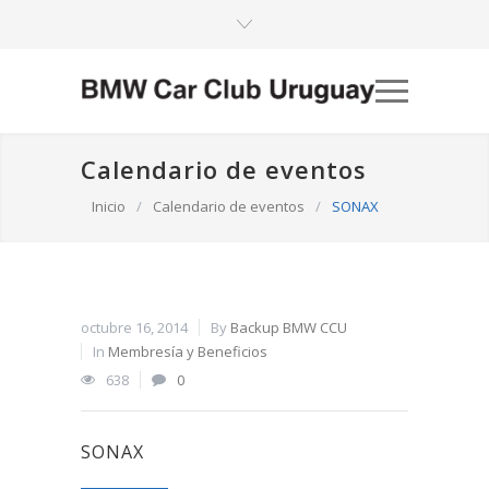
Calendario de eventos
Inicio
/
Calendario de eventos
/
SONAX
octubre 16, 2014
By
Backup BMW CCU
In
Membresía y Beneficios
638
0
SONAX